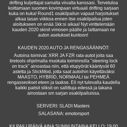
drifting kuljettajat samalta viivalta kanssasi. Tervetuloa
koittamaan suomen kovimpaan virtuaali drifting sarjaan
kuka on kuka! Round1 osakilpailun vapaat harjoitukset
alkaa tasan viikkoa ennen itse osakilpailua joten
aloitukseen on enää 1kk:si aikaa! Nyt virittelemään
kauden 2020 skinit vimosen päälle ja laittamaan ne
auton asetukset kuntoon!
KAUDEN 2020 AUTO JA RENGASÄÄNNÖT:
Autoina toimivat: XRR JA FZR rata-autot joita saa
tiretools ohjelmalla muokata toiminnolla "steering lock
on track" ainoastaa niin, että etupyörät kääntyvät 60
astetta ja SlickMod, jotta saat autoihin käyettäväksi
MAASTO, HYBRID, NORMAALI tai PEHMEÄ
rengasseokset eteen ja taakse. Eli nyt tulevalla kaudella
kaikki paitsit sliksit on sallittuja edessä ja takana
ainostaan sm sarjan osakilpailuissa.
SERVERI: SLADI Masters
SALASANA: emotorsport
KILPAILUPÄIVÄ AINA SUNNUNTAINA KELLO: 19.00