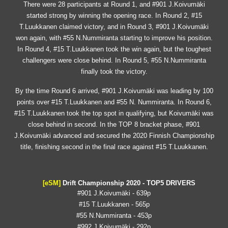
There were 28 participants at Round 1, and #901 J.Koivumäki
started strong by winning the opening race. In Round 2, #15
T.Luukkanen claimed victory, and in Round 3, #901 J.Koivumäki
won again, with #55 N.Nummiranta starting to improve his position.
In Round 4, #15 T.Luukkanen took the win again, but the toughest
challengers were close behind. In Round 5, #55 N.Nummiranta
finally took the victory.
By the time Round 6 arrived, #901 J.Koivumäki was leading by 100
points over #15 T.Luukkanen and #55 N. Nummiranta. In Round 6,
#15 T.Luukkanen took the top spot in qualifying, but Koivumäki was
close behind in second. In the TOP 8 bracket phase, #901
J.Koivumäki advanced and secured the 2020 Finnish Championship
title, finishing second in the final race against #15 T.Luukkanen.
[eSM]
Drift Championship 20
20
- TOP5 DRIVERS
#901 J.Koivumäki - 639p
#15 T.Luukkanen - 565p
#55 N.Nummiranta - 453p
#992 J.Koivumäki - 292p